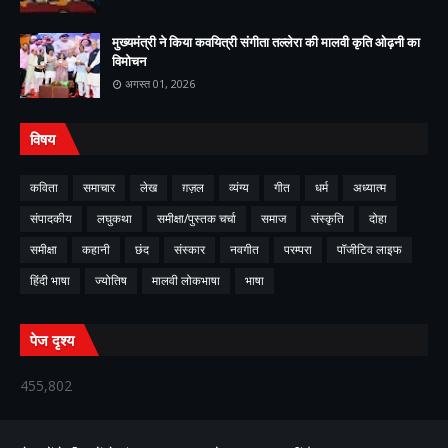
मुख्यमंत्री ने किया कवयित्री संगीता तल्लेरा की मालवी कृति ओढ़नी का
विमोचन
अगस्त 01, 2026
विषय
कविता
समाचार
लेख
ग़ज़ल
व्यंग्य
गीत
धर्म
अध्यात्म
संपादकीय
लघुकथा
समीक्षा/पुस्तक चर्चा
समाज
संस्कृति
दोहा
समीक्षा
कहानी
छंद
संस्कार
नवगीत
परम्परा
पॉजीटिव लाइफ
हिंदी भाषा
ज्योतिष
मालवी लोकभाषा
भाषा
पेज दृश्य
455,802