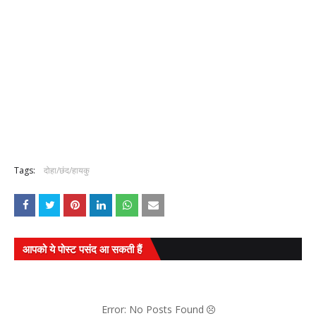
Tags:
दोहा/छंद/हायकु
आपको ये पोस्ट पसंद आ सकती हैं
Error: No Posts Found