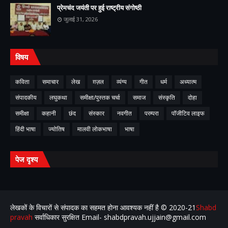
प्रेमचंद जयंती पर हुई राष्ट्रीय संगोष्ठी
जुलाई 31, 2026
विषय
कविता
समाचार
लेख
ग़ज़ल
व्यंग्य
गीत
धर्म
अध्यात्म
संपादकीय
लघुकथा
समीक्षा/पुस्तक चर्चा
समाज
संस्कृति
दोहा
समीक्षा
कहानी
छंद
संस्कार
नवगीत
परम्परा
पॉजीटिव लाइफ
हिंदी भाषा
ज्योतिष
मालवी लोकभाषा
भाषा
पेज दृश्य
लेखकों के विचारों से संपादक का सहमत होना आवश्यक नहीं है ©️ 2020-21
Shabd
pravah
सर्वाधिकार सुरक्षित Email- shabdpravah.ujjain@gmail.com