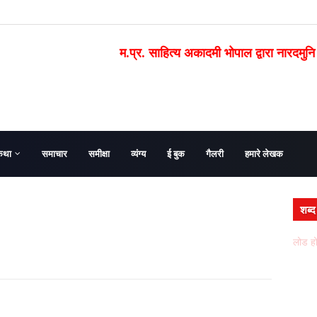
म.प्र. साहित्य अकादमी भोपाल द्वारा नारदमुनि
कथा
समाचार
समीक्षा
व्यंग्य
ई बुक
गैलरी
हमारे लेखक
शब्
लोड हो 