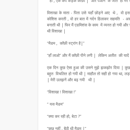
“ हाँ , एक कप कड़क कॉफ़ी |” और पेओन के जाते ही मेरे 
का साहित्य आज भी समाज की
डाॅ शुभदा पांडेय की साहित्य
विशाखा के माता - पिता उसे यहाँ छोड़ने आए थे , वो इ
का दर्पण : संजय मेहता
आधारित ग्रंथ का लोकार्पण
कोशिश करती , वो हर बात में गर्दन हिलाकर सहमति - अ
बनाती थी | फिर मैं एडमिशंस के काम में व्यस्त हो गयी 
July 26, 2026
थी विशाखा |
 आज भी समाज की संवेदनाओं का दर्पण : संजय
डाॅ शुभदा पांडेय की साहित्य- यात्रा पर आधारित ग्र
 की मासि…
लोकार्पणलखनऊ। वरिष्ठ साहित्यकार…
“मैडम , कॉफ़ी स्ट्रांग है|”
,
“हाँ लाओ” और मैं कॉफ़ी पीने लगी | लेकिन अतीत की यादें म
एक दिन कुछ ऐसा हुआ की उसने मुझे झकझोर दिया | क
बहुत विचलित हो गयी थी | माहौल तो सही हो गया था, लड़क
| मेरी उलझनें और बढ़ गयी थी |
“विशाखा ! विशाखा !”
“ यस मैडम”
“क्या कर रही हो, बेटा ?”
“कुछ नहीं , बैठी थी मैडम |”