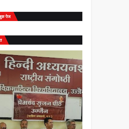
बुक पेज
त
्यप्रदेश
्मश्री कैलाशचंद्र पंत दादा- हिंदी
समाचार