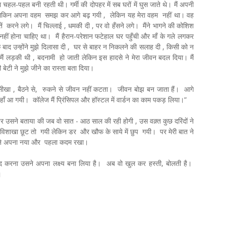
-पहल बनी रहती थी। गर्मी की दोपहर में सब घरों में घुस जाते थे। मैं अपनी
थे लेकिन अपना वहम समझ कर आगे बढ़ गयी , लेकिन यह मेरा वहम नहीं था। वह
 करने लगे। मैं चिल्लाई , धमकी दी , पर वो हँसने लगे। मैंने भागने की कोशिश
ीं होना चाहिए था। मैं हैरान-परेशान फटेहाल घर पहुँची और माँ के गले लगकर
द उन्होंने मुझे दिलासा दी , घर से बाहर न निकलने की सलाह दी , किसी को न
 मैं लड़की थी , बदनामी हो जाती लेकिन इस हादसे ने मेरा जीवन बदल दिया। मैं
ेटी ने मुझे जीने का रास्ता बता दिया।
 सीखा , बैठने से, रुकने से जीवन नहीं कटता। जीवन बोझ बन जाता हैं। आगे
हाँ आ गयी। कॉलेज मैं प्रिंसिपल और हॉस्टल में वार्डन का काम पकड़ लिया।”
 पर उसने बताया की जब वो सात - आठ साल की रही होगी , उस वक़्त कुछ दरिंदों ने
े विशाखा छूट तो गयी लेकिन डर और खौफ के साये में छुप गयी। पर मेरी बात ने
ा ने अपना नया और पहला कदम रखा।
 करना उसने अपना लक्ष्य बना लिया है। अब वो खुल कर हस्ती, बोलती है।
ं।