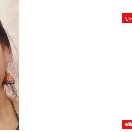
गुगल
चर्च