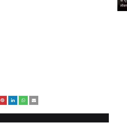
हिंदी पुस्तकालय
प्रेमचंद का साहित्य आज भी समाज की संवेदनाओं का दर्पण : संजय
डाॅ श
मेहतासंस्कार भारती की मासि…
लोका
,
,