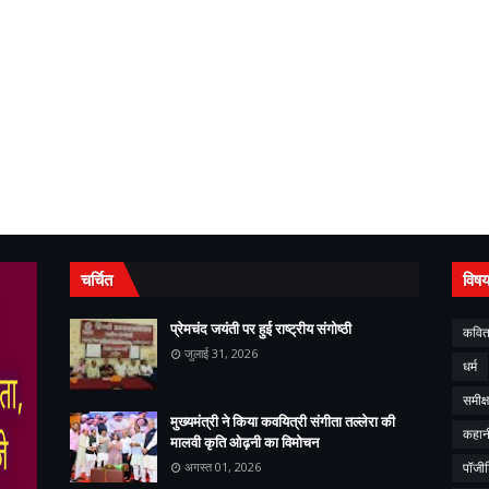
चर्चित
विष
प्रेमचंद जयंती पर हुई राष्ट्रीय संगोष्ठी
कवित
जुलाई 31, 2026
धर्म
समीक्ष
मुख्यमंत्री ने किया कवयित्री संगीता तल्लेरा की
कहान
मालवी कृति ओढ़नी का विमोचन
अगस्त 01, 2026
पॉजी