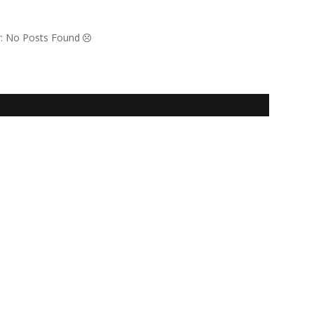
,
,
r: No Posts Found