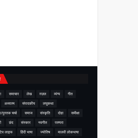
य
ा
समाचार
लेख
ग़ज़ल
व्यंग्य
गीत
अध्यात्म
संपादकीय
लघुकथा
ा/पुस्तक चर्चा
समाज
संस्कृति
दोहा
समीक्षा
ी
छंद
संस्कार
नवगीत
परम्परा
टिव लाइफ
हिंदी भाषा
ज्योतिष
मालवी लोकभाषा