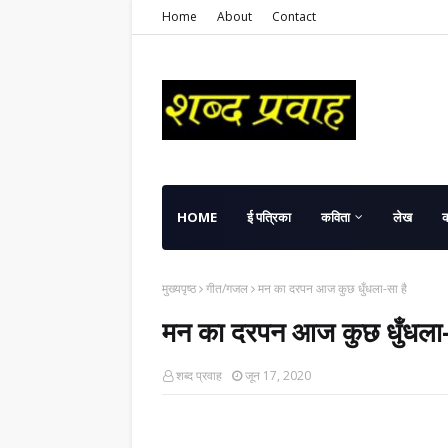
Home
About
Contact
HOME
ई पत्रिका
कविता
लेख
मुख्यपृष्ठ
गीत/गजल
मन का दरपन आज कुछ धुँधला-सा है
मन का दरपन आज कुछ धुँधला-
शब्द प्रवाह
जून 17, 2020