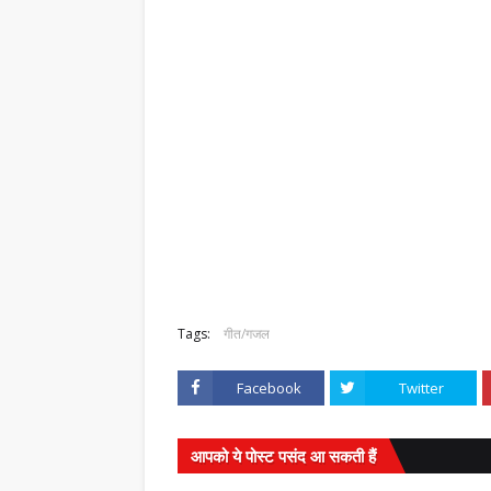
कैलाशचंद्र पंत दादा- हिंदी भाषा की रक्षा और समृद्धि
लघुकथाकार सुपेकर राजस्थान में सम्मानितउज्जैन। 
समिति, डीग, राजस्थान के …
,
Tags:
गीत/गजल
Facebook
Twitter
आपको ये पोस्ट पसंद आ सकती हैं