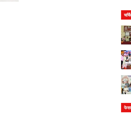
चर्च
फेस