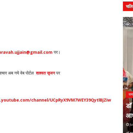
चलि
ravah.ujjain@gmail.com
पर।
ाचार अब नये वेब पोर्टल
शाश्वत सृजन
पर
समाचार
सम
w.youtube.com/channel/UCpRyX9VM7WEY39QytlBjZiw
न में
प्रेमचंद का साहित्य आज भी समाज की
डाॅ
संवेदनाओं का दर्पण : संजय मेहता
आध
July 27, 2026
Ju