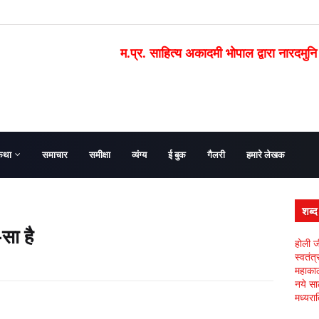
म.प्र. साहित्य अकादमी भोपाल द्वारा नारदमुनि
कथा
समाचार
समीक्षा
व्यंग्य
ई बुक
गैलरी
हमारे लेखक
शब्
सा है
होली ज
स्वतंत
महाकाल 
नये सा
मध्यरात