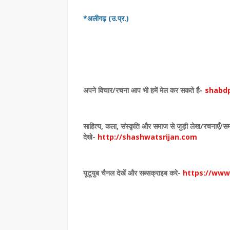
*अलीगढ़ (उ.प्र.)
अपने विचार
/
रचना आप भी हमें मेल कर सकते है-
shabdp
साहित्य
,
कला
,
संस्कृति और समाज से जुड़ी लेख/रचनाएँ/सम
देखे
-
http://shashwatsrijan.com
लाशचंद्र पंत दादा- हिंदी
समाचार
यूटूयुब चैनल देखें और सब्सक्राइब करे-
https://ww
्षा और समृद्धि का जीवंत
लघुकथाकार सुपेकर राजस्था
सम्मानित
July 30, 2026