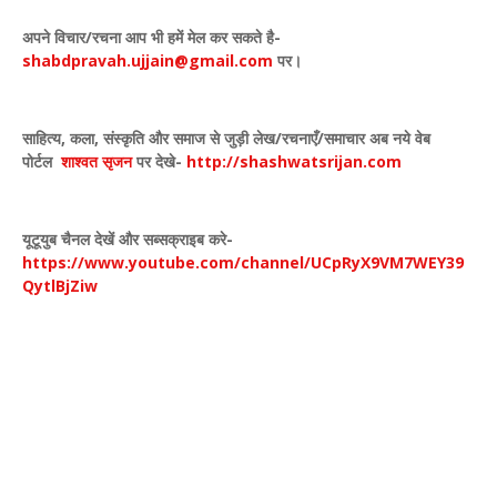
अपने विचार
/
रचना आप भी हमें मेल कर सकते है-
shabdpravah.ujjain@gmail.com
पर।
साहित्य
,
कला
,
संस्कृति और समाज से जुड़ी लेख/रचनाएँ/समाचार अब नये वेब
पोर्टल
शाश्वत सृजन
पर देखे
-
http://shashwatsrijan.com
यूटूयुब चैनल देखें और सब्सक्राइब करे-
https://www.youtube.com/channel/UCpRyX9VM7WEY39
QytlBjZiw