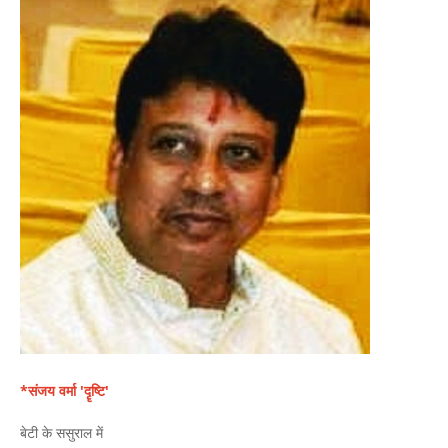
*संजय वर्मा 'दॄष्टि'
बेटी के ससुराल में