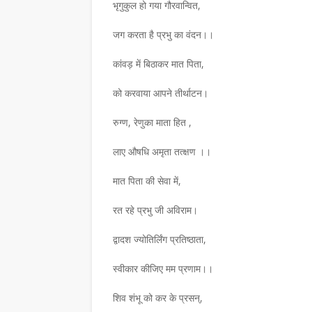
भृगुकुल हो गया गौरवान्वित,
जग करता है प्रभु का वंदन।।
कांवड़ में बिठाकर मात पिता,
को करवाया आपने तीर्थाटन।
रुग्ण, रेणुका माता हित ,
लाए औषधि अमृता तत्क्षण ।।
मात पिता की सेवा में,
रत रहे प्रभु जी अविराम।
समाचार
द्वादश ज्योतिर्लिंग प्रतिष्ठाता,
ांडेय की साहित्य- यात्रा पर
डॉ. शैलेन्द्र कुमार शर्मा साहि
ंथ का लोकार्पण
प्रभाकर सम्मान 2026 से 
स्वीकार कीजिए मम प्रणाम।।
July 26, 2026
शिव शंभू को कर के प्रसन्,