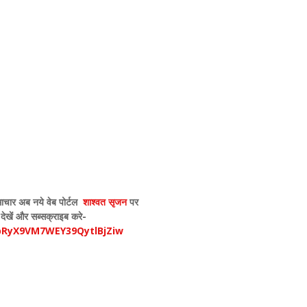
ाचार अब नये वेब पोर्टल
शाश्वत सृजन
पर
 देखें और सब्सक्राइब करे-
pRyX9VM7WEY39QytlBjZiw