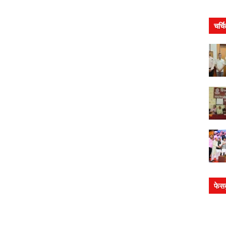
चर्च
फेस