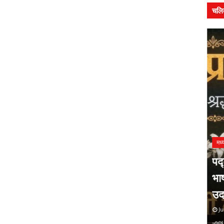
चलि
सम
त्य
लघ
अलंकृत
सम
Ju