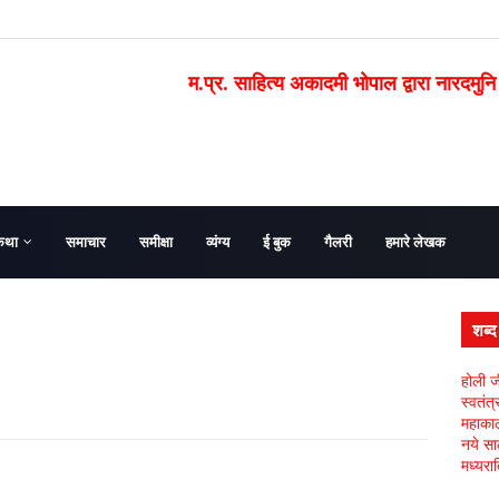
म.प्र. साहित्य अकादमी भोपाल द्वारा नारदमुनि
कथा
समाचार
समीक्षा
व्यंग्य
ई बुक
गैलरी
हमारे लेखक
शब्
होली ज
स्वतंत
महाकाल 
नये सा
मध्यरात