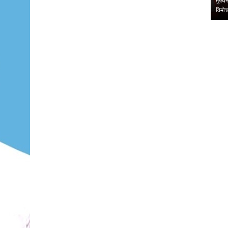
ी कवि गोष्ठी का
संदीप राशिनकर को क्षितिज कला शिखर सम्मानइंदौर । लघुकथा विधा की
मुख्य
प्रतिष्ठित संस्था क्षित…
विमो
,
,