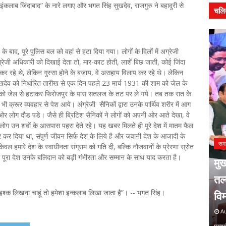
े “इंकलाब जिंदाबाद” के नारे लगाए और भगत सिंह सुखदेव, राजगुरु ने बहादुरी से
चलि
 के बाद, पूरे पुलिस बल को वहां से हटा दिया गया। लोगों के दिलों में अग्रेजी
जी अधिकारी को दिखाई देता तो, मार-काट होती, लाशें बिछ जाती, कोई जिंदा
 रहे थे, लेकिन गुस्सा होने के बजाय, वे असहाय विलाप कर रहे थे। लेकिन
 सुखदेव को निर्धारित तारीख से एक दिन पहले 23 मार्च 1931 की शाम को जेल के
र को जेल से हटाकर फिरोजपुर के पास सतलज के तट पर ले गये। तब तक रात के
ी क्रूर व्यवहार से पेश आये। अंग्रेजी सैनिकों द्वारा उनके पार्थिव शरीर में आग
ोग दौड पडे। जैसे ही ब्रिटिश सैनिकों ने लोगों को अपनी ओर आते देखा, वे
ोग उन शवों के आसपास पहरा देते रहे। यह खबर मिलते ही पूरे देश में मातम फैल
 कर दिया था, संपुर्ण जीवन सिर्फ देश के लिये है और जवानी देश के आजादी के
सम
 हमारे देश के स्वाधीनता संग्राम को गति दी, बल्कि नौजवानों के प्रेरणा स्रोत
 पूरा देश उनके बलिदान को बड़ी गंभीरता और सम्मान के साथ याद करता है।
वस और
मुख
समाचार
ोष्ठी का
संदीप राशिनकर को क्षितिज कला
तल
 इश्क लिखना चाहूं तो हमेशा इन्कलाब लिखा जाता है”। -- भगत सिंह।
शिखर सम्मान
वि
August 06, 2026
Au