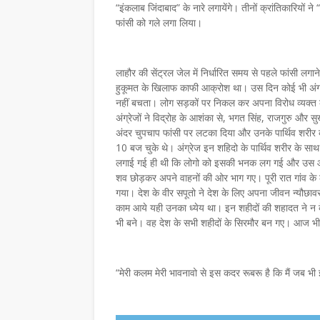
“इंकलाब जिंदाबाद” के नारे लगायेंगे। तीनों क्रांतिकारियों न
फांसी को गले लगा लिया।
लाहौर की सेंट्रल जेल में निर्धारित समय से पहले फांसी लगाने
हुकूमत के खिलाफ काफी आक्रोश था। उस दिन कोई भी अंग्रे
नहीं बचता। लोग सड़कों पर निकल कर अपना विरोध व्यक्त कर
अंग्रेजों ने विद्रोह के आशंका से, भगत सिंह, राजगुरु और
अंदर चुपचाप फांसी पर लटका दिया और उनके पार्थिव शरी
10 बज चुके थे। अंग्रेज इन शहिदो के पार्थिव शरीर के साथ भ
लगाई गई ही थी कि लोगो को इसकी भनक लग गई और उस ओर ल
शव छोड़कर अपने वाहनों की ओर भाग गए। पूरी रात गांव के ल
गया। देश के वीर सपूतो ने देश के लिए अपना जीवन न्यौछावर
समाचार
काम आये यही उनका ध्येय था। इन शहीदों की शहादत ने न केवल
भी बने। वह देश के सभी शहीदों के सिरमौर बन गए। आज भी
लाशचंद्र पंत दादा- हिंदी
आकाशवाणी उज्जैन से पा
्षा और समृद्धि का जीवंत
सावन पर सजी मालवी कवि ग
“मेरी कलम मेरी भावनावो से इस कदर रूबरू है कि मैं जब भी
प्रसारण 7 अगस्त को
August 06, 2026