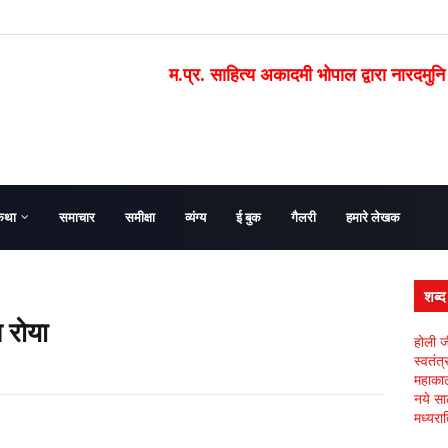
म.प्र. साहित्य अकादमी भोपाल द्वारा नारदमुनि
कथा
समाचार
समीक्षा
व्यंग्य
ई बुक
गैलरी
हमारे लेखक
शब्
 रोया
होली ज
स्वतंत
महाकाल 
नये सा
मध्यरात