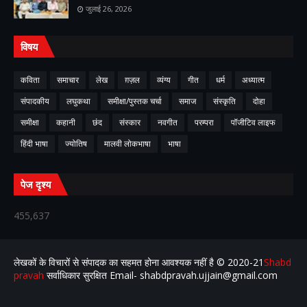
जुलाई 26, 2026
विषय
कविता
समाचार
लेख
ग़ज़ल
व्यंग्य
गीत
धर्म
अध्यात्म
संपादकीय
लघुकथा
समीक्षा/पुस्तक चर्चा
समाज
संस्कृति
दोहा
समीक्षा
कहानी
छंद
संस्कार
नवगीत
परम्परा
पॉजीटिव लाइफ
हिंदी भाषा
ज्योतिष
मालवी लोकभाषा
भाषा
पेज दृश्य
455,637
लेखकों के विचारों से संपादक का सहमत होना आवश्यक नहीं है ©️ 2020-21
Shabd
pravah
सर्वाधिकार सुरक्षित Email- shabdpravah.ujjain@gmail.com