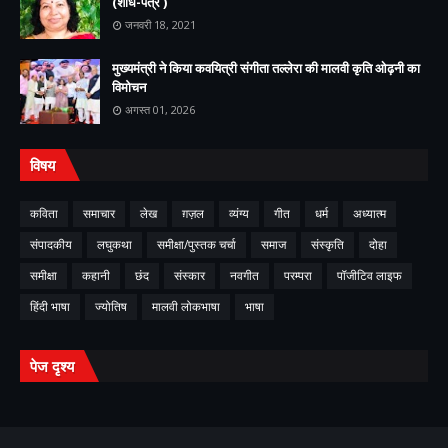
(शोध-पत्र )
जनवरी 18, 2021
मुख्यमंत्री ने किया कवयित्री संगीता तल्लेरा की मालवी कृति ओढ़नी का
विमोचन
अगस्त 01, 2026
विषय
कविता
समाचार
लेख
ग़ज़ल
व्यंग्य
गीत
धर्म
अध्यात्म
संपादकीय
लघुकथा
समीक्षा/पुस्तक चर्चा
समाज
संस्कृति
दोहा
समीक्षा
कहानी
छंद
संस्कार
नवगीत
परम्परा
पॉजीटिव लाइफ
हिंदी भाषा
ज्योतिष
मालवी लोकभाषा
भाषा
पेज दृश्य