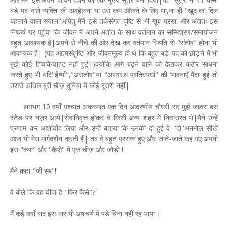
बड़े पद वाले व्यक्ति की अवहेलना या उसे कम आँकने के लिए था,ना ही "खु़द का दिल
बहलाने वाला ख्याल"अपितु मैंने इसे तर्कसंगत दृष्टि से भी खूब परखा और अंततः इस
निष्कर्ष पर पहुँचा कि जीवन में अपने अतीत के साथ वर्तमान का सम्मिश्रण/समायोजन
बहुत आवश्यक है|अपने से नीचे की ओर देख कर वर्तमान स्थिति से "संतोष" होना भी
आवश्यक है| (यह आत्मसंतुष्टि और जीवनमूल्य ही थे कि बहुत बडे़ पद को छोड़ने में भी
मुझे कोई हिचकिचाहट नहीं हुई|)क्योंकि आगे बढ़ने वाले को देखकर कठोर साधना
करते हुए भी यदि"ईर्ष्या","असंतोष"या "अस्वस्थ प्रतिस्पर्धा" की भावनाएँ पैदा हुई तो
उससे अधिक बुरी चीज़ दुनिया में कोई दूसरी नहीं|
लगभग 10 वर्षों पश्चात अकस्मात एक दिन आदरणीय चौधरी सर मुझे जावरा बस
स्टैंड पर नज़र आये|सेवानिवृत्त होकर वे किसी अन्य शहर में निवासरत थे|मैंने उन्हें
प्रणाम कर आशीर्वाद लिया और उन्हें बताया कि उनकी दी हुई वे "दो"अनमोल सीखें
आज भी मेरा मार्गदर्शन करती हैं| तब वे बहुत प्रसन्न हुए और जाते-जाते कह गए अपनी
इस "क्या" और "कैसे" में एक चीज़ और जोड़ो !
मैंने कहा-"जी सर"!
वे बोले कि वह चीज़ है-"फिर कैसे"?
मैं कई वर्षों बाद इस बार भी आश्चर्य में पड़े बिना नहीं रह पाया |