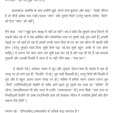
कालखण्ड समाप्ति के बाद उन्होंने मुझे अपने पास बुलाया और कहा-" देखो! जीवन
में दो चीजें हमेशा याद रखो|पहला "क्या" और दूसरा"कैसे"|परंतु महत्त्व हमेशा "कैसे"
को देना "क्या" को नहीं|
मैंने कहा- "सर"!"मुझे बात समझ में नहीं आ रही"! तब वे बोले कि तुम्हारे साथ जितने भी
लड़के खेल रहे थे वे सब आर्थिक और सामाजिक स्तर पर तुमसे कई गुना आगे हैं|उनकी
पढ़ाई पर जो खर्च हो रहा है,उससे उनके माता-पिता के घर का एक कोना भी खाली नहीं
होगा |परंतु तुम्हारे माता-पिता तुम्हें कैसे पढ़ा रहे,यह तुम्हें बहुत अच्छे से पता होना
चाहिए| वे अपना पेट काट-काट कर तुम्हें बडा़ कर रहे है और पढ़ा भी रहे हैं अब बताओ
तुम्हारी और उनकी स्थिति में अंतर है या नहीं ?मैंने कहा--"यस सर"!
वे बोलते गये| वर्तमान समय में तुम और तुम्हारे दोस्त"क्या"के मामले में एक ही
जगह पर हो याने एक ही "स्थिति" में हो| तुम सभी विद्यार्थी हो| परंतु"कैसे"की स्थिति में
तुम और वे बहुत अलग-अलग जगह पर हो| भविष्य में हमेशा ध्यान रखना !अगर तुम
"कैसे" (परिस्थिति)को देखोगे तो सदैव आगे बढ़ते हुए तुममें एक तरह का "संतोष" भी
रहेगा,"आत्मविश्वास"भी और स्वयं के प्रति "उच्चभावना" भी|अगर सिर्फ़ "क्या"(पद या
स्थिति)को देखोगे तो उच्च पद/स्थिति वाले को देखकर जीवन में असंतोष,ईर्ष्या और हीन
भावना पैदा होगी"|
स्मरण रहे--"हीनताबोध,उच्चताबोध से अधिक बडा़ अपराध है"!