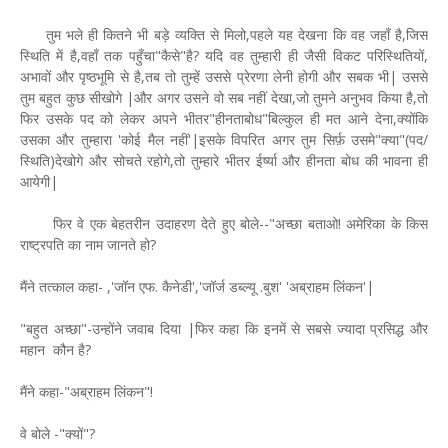
तुम भले ही कितने भी बड़े व्यक्ति से मिलो,पहले यह देखना कि वह जहाँ है,जिस
स्थिति में है,वहाँ तक पहुँचा"कैसे"है? यदि वह तुम्हारी ही जैसी विकट परिस्थितियों,
अभावों और पृष्ठभूमि से है,तब तो तुम्हें उससे प्रेरणा लेनी होगी और सबक भी| उससे
तुम बहुत कुछ सीखोगे |और अगर उसने वो सब नहीं देखा,जो तुमने अनुभव किया है,तो
फिर उसके पद को लेकर अपने भीतर"हीनताबोध"बिल्कुल ही मत आने देना,क्योंकि
उसका और तुम्हारा 'कोई मैल नहीं'|इसके विपरित अगर तुम सिर्फ़ उसमे"क्या"(पद/
स्थिति)देखोगे और सोचते रहोगे,तो तुम्हारे भीतर ईर्ष्या और हीनता बोध की भावना ही
आयेगी|
फिर वे एक बेहतरीन उदाहरण देते हुए बोले--"अच्छा बताओ! अमेरिका के किस
राष्ट्रपति का नाम जानते हो?
मैंने तत्काल कहा- ,'जॉन एफ. कैनेडी','जॉर्ज डब्ल्यू .बुश' 'अब्राहम लिंकन'|
"बहुत अच्छा"-उन्होंने जवाब दिया |फिर कहा कि इनमें से सबसे ज्यादा प्रसिद्ध और
महान कौन है?
मैंने कहा-"अब्राहम लिंकन"!
वे बोले -"क्यों"?