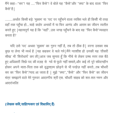
मैंने कहा--"सर"! यह ....."फिर कैसे"! वे बोले यह "कैसे"और "क्या" के बाद वाला "फिर
कैसे"है|
..........अर्थात किसी बड़े 'मुकाम' या 'पद' पर पहुँचने वाला व्यक्ति भले ही किसीे भी तरह
वहाँ तक पहुँचा हो....चाहे कठोर अभावों में या फिर आनंद और आराम का जीवन व्यतीत
करते हुए |महत्वपूर्ण यह है कि "वहाँ"..उस जगह पहुँचने के बाद वह "फिर कैसे"व्यवहार
करता है?
यदि उसे 'पद' अथवा 'मुक़ाम' का गुरुर नहीं है, तब तो ठीक है| वरना उसका सब
कुछ पा लेना भी व्यर्थ है |यह कहकर वे चले गये|मैंने नतशीश हो उनकी यह 'तीसरी
सीख' भी 'शिरोधार्य' कर ली|आज जब सुनता हूँ कि नीचे से लेकर उच्च स्तर तक बैठे
हुए अधिकारी सिर्फ़ पद की वज़ह से गर्व से फूले नहीं समाते,और कई तो पूरे संवेदनहीन
होकर अपने माता-पिता तक को वृद्धाश्रम छोड़ने से भी परहेज़ नहीं करते...तब चौधरी
सर का "फिर कैसे"?याद आ जाता है | मुझे "क्या","कैसे" और "फिर कैसे" का जीवन
मंत्र समझाने वाले मेरे गुरुवर आदरणीय श्री एस. चौधरी साहब को शत-शत नमन और
आदरांजलि!
(लेखक कवि,साहित्यकार एवं शिक्षाविद् हैं)