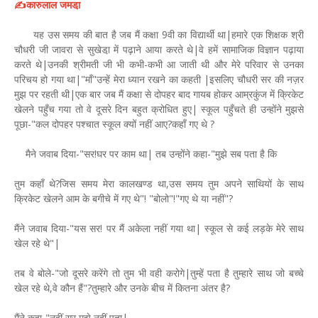
✍️कारुलाल जमडा़
यह उस समय की बात है जब मैं कक्षा 9वी का विद्यार्थी था|हमारे एक शिक्षक श्री
चौधरी जी जावरा से सुखेडा़ में पढ़ाने आया करते थे|वे हमें सामाजिक विज्ञान पढ़ाया
करते थे|उनकी श्रीमती जी भी कभी-कभी आ जाती थी और मेरे परिवार से उनका
परिचय हो गया था|"माँ"उन्हें मेरा ध्यान रखने का कहती |इसलिए चौधरी सर की नज़र
मुझ पर रहती थी|एक बार जब मैं कक्षा से दोपहर बाद गायब होकर आम्रकुंज में क्रिकेट
खेलने पहुँच गया तो वे दूसरे दिन बहुत क्रोधित हुए| स्कूल पहुँचते ही उन्होंने मुझसे
पूछा-"कल दोपहर पश्चात स्कूल क्यों नहीं आए?कहाँ गए थे ?
मैने जवाब दिया-"सर!घर पर काम था| तब उन्होंने कहा-"मुझे सब पता है कि
तुम कहाँ थे?जिस समय मेरा कालखण्ड था,उस समय तुम अपने साथियों के साथ
क्रिकेट खेलने आम के बगीचे में गए थे"! "बोलो"!"गए थे या नहीं"?
मैंने जवाब दिया-"यस सर! पर मैं अकेला नहीं गया था| स्कूल से कई लड़के मेरे साथ
खेल रहे थे"|
तब वे बोले-"जो दूसरे करेंगे तो तुम भी वही करोगे|तुम्हें पता है तुम्हारे साथ जो बच्चे
खेल रहे थे,वे कौन हैं"?तुम्हारे और उनके बीच में कितना अंतर है?
मैंने कहा-"नहीं सर,मुझे नहीं पता|