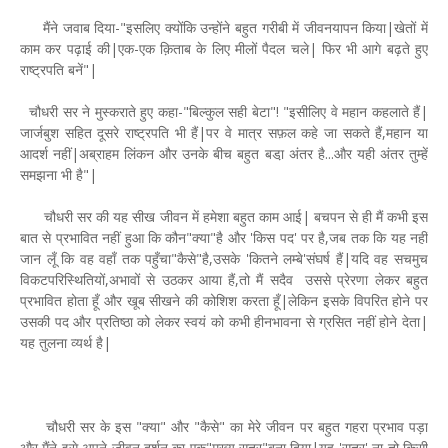
मैंने जवाब दिया-"इसलिए क्योंकि उन्होंने बहुत गरीबी में जीवनयापन किया|खेतों में
काम कर पढ़ाई की|एक-एक क़िताब के लिए मीलों पैदल चले| फिर भी आगे बढ़ते हुए
राष्ट्रपति बनें"|
चौधरी सर ने मुस्कराते हुए कहा-"बिल्कुल सही बेटा"! "इसीलिए वे महान कहलाते हैं|
जार्जबुश सहित दूसरे राष्ट्रपति भी हैं|पर वे मात्र सफ़ल कहे जा सकते हैं,महान या
आदर्श नहीं|अब्राहम लिंकन और उनके बीच बहुत बडा़ अंतर है...और यही अंतर तुम्हें
समझना भी है"|
चौधरी सर की यह सीख जीवन में हमेशा बहुत काम आई| बचपन से ही मैं कभी इस
बात से प्रभावित नहीं हुआ कि कौन"क्या"है और 'किस पद' पर है,जब तक कि यह नहीं
जान लूँ कि वह वहाँ तक पहुँचा"कैसे"है,उसके 'कितने लम्बे'संघर्ष हैं|यदि वह सचमुच
विकटपरिस्थितियों,अभावों से उठकर आया हैं,तो मैं सदैव उससे प्रेरणा लेकर बहुत
प्रभावित होता हूँ और खूब सीखने की कोशिश करता हूँ|लेकिन इसके विपरित होने पर
उसकी पद और प्रतिष्ठा को लेकर स्वयं को कभी हीनभावना से ग्रसित नहीं होने देता|
यह तुलना व्यर्थ है|
चौधरी सर के इस "क्या" और "कैसे" का मेरे जीवन पर बहुत गहरा प्रभाव पड़ा
और मैंने इसे अपने जीवन दर्शन का एक"मुख्य सूत्र"बना दिया|यह 'सूत्र' ना तो किसी