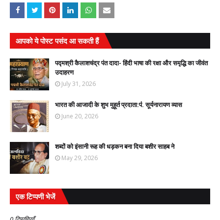
आपको ये पोस्ट पसंद आ सकती हैं
पद्मश्री कैलाशचंद्र पंत दादा- हिंदी भाषा की रक्षा और समृद्धि का जीवंत
उदाहरण
July 31, 2026
भारत की आजादी के शुभ मुहूर्त प्रदाता:पंं. सूर्यनारायण व्यास
June 20, 2026
शब्दों को इंसानी रूह की धड़कन बना दिया बशीर साहब ने
May 29, 2026
एक टिप्पणी भेजें
0 टिप्पणियाँ