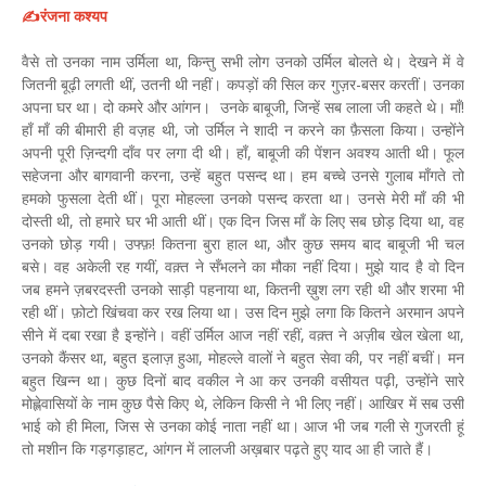
✍️रंजना कश्यप
वैसे तो उनका नाम उर्मिला था, किन्तु सभी लोग उनको उर्मिल बोलते थे। देखने में वे
जितनी बूढ़ी लगती थीं, उतनी थी नहीं। कपड़ों की सिल कर गुज़र-बसर करतीं। उनका
अपना घर था। दो कमरे और आंगन। उनके बाबूजी, जिन्हें सब लाला जी कहते थे। माँ!
हाँ माँ की बीमारी ही वज़ह थी, जो उर्मिल ने शादी न करने का फ़ैसला किया। उन्होंने
अपनी पूरी ज़िन्दगी दाँव पर लगा दी थी। हाँ, बाबूजी की पेंशन अवश्य आती थी। फूल
सहेजना और बागवानी करना, उन्हें बहुत पसन्द था। हम बच्चे उनसे गुलाब माँगते तो
हमको फुसला देती थीं। पूरा मोहल्ला उनको पसन्द करता था। उनसे मेरी माँ की भी
दोस्ती थी, तो हमारे घर भी आती थीं। एक दिन जिस माँ के लिए सब छोड़ दिया था, वह
उनको छोड़ गयी। उफ्फ़! कितना बुरा हाल था, और कुछ समय बाद बाबूजी भी चल
बसे। वह अकेली रह गयीं, वक़्त ने सँभलने का मौका नहीं दिया। मुझे याद है वो दिन
जब हमने ज़बरदस्ती उनको साड़ी पहनाया था, कितनी ख़ुश लग रही थी और शरमा भी
रही थीं। फ़ोटो खिंचवा कर रख लिया था। उस दिन मुझे लगा कि कितने अरमान अपने
सीने में दबा रखा है इन्होंने। वहीं उर्मिल आज नहीं रहीं, वक़्त ने अज़ीब खेल खेला था,
उनको कैंसर था, बहुत इलाज़ हुआ, मोहल्ले वालों ने बहुत सेवा की, पर नहीं बचीं। मन
बहुत खिन्न था। कुछ दिनों बाद वकील ने आ कर उनकी वसीयत पढ़ी, उन्होंने सारे
मोह्लेवासियों के नाम कुछ पैसे किए थे, लेकिन किसी ने भी लिए नहीं। आखिर में सब उसी
भाई को ही मिला, जिस से उनका कोई नाता नहीं था। आज भी जब गली से गुजरती हूं
तो मशीन कि गड़गड़ाहट, आंगन में लालजी अख़बार पढ़ते हुए याद आ ही जाते हैं।