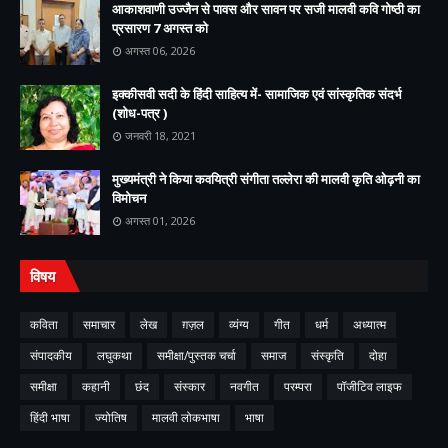
आकाशवाणी उज्जैन से पावस और सावन पर सजी मालवी कवि गोष्ठी का
प्रसारण 7 अगस्त को
अगस्त 06, 2026
इक्कीसवी सदी के हिंदी साहित्य में- सामाजिक एवं सांस्कृतिक संदर्भ
(शोध-पत्र )
जनवरी 18, 2021
मुख्यमंत्री ने किया कवयित्री संगीता तल्लेरा की मालवी कृति ओढ़नी का
विमोचन
अगस्त 01, 2026
विषय
कविता
समाचार
लेख
ग़ज़ल
व्यंग्य
गीत
धर्म
अध्यात्म
संपादकीय
लघुकथा
समीक्षा/पुस्तक चर्चा
समाज
संस्कृति
दोहा
समीक्षा
कहानी
छंद
संस्कार
नवगीत
परम्परा
पॉजीटिव लाइफ
हिंदी भाषा
ज्योतिष
मालवी लोकभाषा
भाषा