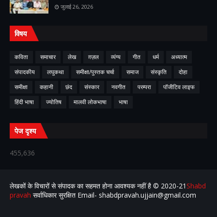
जुलाई 26, 2026
विषय
कविता
समाचार
लेख
ग़ज़ल
व्यंग्य
गीत
धर्म
अध्यात्म
संपादकीय
लघुकथा
समीक्षा/पुस्तक चर्चा
समाज
संस्कृति
दोहा
समीक्षा
कहानी
छंद
संस्कार
नवगीत
परम्परा
पॉजीटिव लाइफ
हिंदी भाषा
ज्योतिष
मालवी लोकभाषा
भाषा
पेज दृश्य
455,636
लेखकों के विचारों से संपादक का सहमत होना आवश्यक नहीं है ©️ 2020-21
Shabd
pravah
सर्वाधिकार सुरक्षित Email- shabdpravah.ujjain@gmail.com