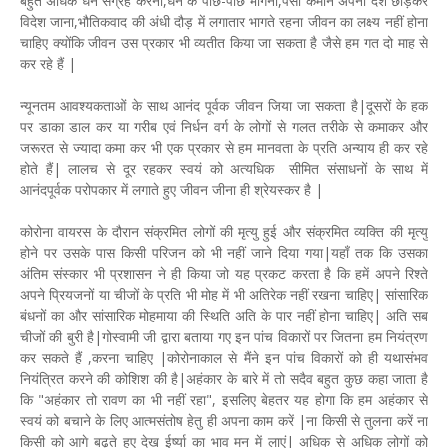
बहुत अधिक धन संग्रह करना,धन के पीछे-पीछे भागना,पैसा कमाने अपना देश छोड़कर
विदेश जाना,भौतिकवाद की अंधी दौड़ में लगातार भागते रहना जीवन का लक्ष्य नहीं होना
चाहिए क्योंकि जीवन उस प्रकार भी व्यतीत किया जा सकता है जैसे हम गत दो माह से
कर रहे हैं |
न्यूनतम आवश्यकताओं के साथ आनंद पूर्वक जीवन जिया जा सकता है|दूसरों के हक
पर डाका डाल कर या गरीब एवं निर्धन वर्ग के लोगों से गलत तरीके से कमाकर और
जरूरत से ज्यादा कमा कर भी एक प्रकार से हम मानवता के प्रति अन्याय ही कर रहे
होते हैं| लालच से दूर रहकर स्वयं को अत्यधिक सीमित संसाधनों के साथ में
आनंदपूर्वक परोपकार में लगाते हुए जीवन जीना ही श्रेयस्कर है |
कोरोना वायरस के दौरान संक्रमित लोगों की मृत्यु हुई और संक्रमित व्यक्ति की मृत्यु
होने पर उसके पास किसी परिजन को भी नहीं जाने दिया गया|यहाँ तक कि उसका
अंतिम संस्कार भी प्रशासन ने ही किया जो यह प्रकट करता है कि हमें अपने रिश्ते
अपने प्रियजनों या चीजों के प्रति भी मोह में भी अतिरेक नहीं रखना चाहिए| सांसारिक
बंधनों का और सांसारिक मोहमाया की स्थिति अति के पार नहीं होना चाहिए| अति सब
चीजों की बुरी है|गोस्वामी जी द्वारा बताया गए इन पांच विकारों पर जितना हम नियंत्रण
कर सकते हैं ,करना चाहिए |कोरोनाकाल से मैंने इन पांच विकारों को ही यथासंभव
नियंत्रित करने की कोशिश की है|अहंकार के बारे में तो सदैव बहुत कुछ कहा जाता है
कि "अहंकार तो रावण का भी नहीं रहा", इसलिए बेहतर यह होगा कि हम अहंकार से
स्वयं को बचाने के लिए आत्मसंतोष हेतु ही अपना काम करें |ना किसी से तुलना करें ना
किसी को आगे बढ़ते हुए देख ईर्ष्या का भाव मन में लाएं| अधिक से अधिक लोगों को