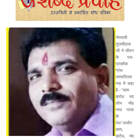
गोस्वामी
तुलसीदास
जी ने जीवन
के पथ-
प्रदर्शक
ग्रंथ
रामचरितमा
नस में कहा
है--"काम
क्रोध मद
लोभ मोह
नाथ नरक
के
पंथ"अर्थात
काम,
क्रोध, मद