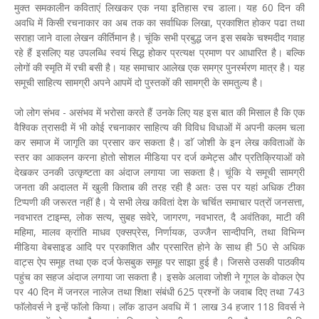
मुक्त समकालीन कविताएं लिखकर एक नया इतिहास रच डाला। यह 60 दिन की
अवधि में किसी रचनाकार का अब तक का सर्वाधिक लिखा, प्रकाशित होकर पढा तथा
सराहा जाने वाला लेखन कीर्तिमान है। चूंकि सभी प्रबुद्ध जन इस सबके चश्मदीद गवाह
रहे हैं इसलिए यह उपलब्धि स्वयं सिद्ध होकर प्रत्यक्ष प्रमाण पर आधारित है। बल्कि
लोगों की स्मृति में रची बसी है। यह समाचार आलेख एक समग्र पुनर्स्मरण मात्र है। यह
समूची साहित्य सामग्री अपने आपमें दो पुस्तकों की सामग्री के समतुल्य है।
जो लोग संभव - असंभव में भरोसा करते हैं उनके लिए यह इस बात की मिसाल है कि एक
वैश्विक त्रासदी में भी कोई रचनाकार साहित्य की विविध विधाओं में अपनी कलम चला
कर समाज में जागृति का प्रसार कर सकता है। डाॅ जोशी के इन लेख कविताओं के
स्तर का आकलन करना होतो सोशल मीडिया पर दर्ज कमेट्स और प्रतिक्रियाओं को
देखकर उनकी उत्कृष्टता का अंदाज लगाया जा सकता है। चूंकि ये समूची सामग्री
जनता की अदालत में खुली किताब की तरह रही है अतः उस पर यहां अधिक टीका
टिप्पणी की जरूरत नहीं है। ये सभी लेख कवितां देश के चर्चित समाचार पत्रों जनसत्ता,
नवभारत टाइम्स, लोक सत्य, सुबह सवेरे, जागरण, नवभारत, दै अवंतिका, माटी की
महिमा, मालव क्रांति माधव एक्सप्रेस, निर्णायक, उज्जैन सान्दीपनि, तथा विभिन्न
मीडिया वेबसाइड आदि पर प्रकाशित और प्रसारित होने के साथ ही 50 से अधिक
वाट्स ऐप समूह तथा एक दर्ज फेसबुक समूह पर साझा हुई है। जिससे उसकी पाठकीय
पहुंच का सहज अंदाज लगाया जा सकता है। इसके अलावा जोशी ने गूगल के वोकल ऐप
पर 40 दिन में जनरल नालेज तथा शिक्षा संबंधी 625 प्रश्नों के जवाब दिए तथा 743
फाॅलोवर्स ने इन्हें फाॅलो किया। लाॅक डाउन अवधि में 1 लाख 34 हजार 118 विवर्स ने