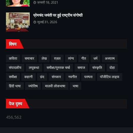
जनवरी 18, 2021
प्रेमचंद जयंती पर हुई राष्ट्रीय संगोष्ठी
जुलाई 31, 2026
विषय
कविता
समाचार
लेख
ग़ज़ल
व्यंग्य
गीत
धर्म
अध्यात्म
संपादकीय
लघुकथा
समीक्षा/पुस्तक चर्चा
समाज
संस्कृति
दोहा
समीक्षा
कहानी
छंद
संस्कार
नवगीत
परम्परा
पॉजीटिव लाइफ
हिंदी भाषा
ज्योतिष
मालवी लोकभाषा
भाषा
पेज दृश्य
456,562