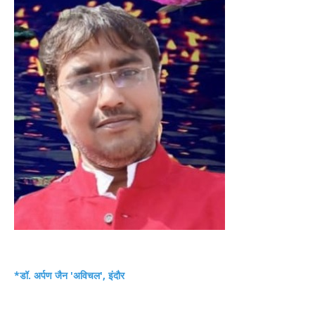
*डॉ. अर्पण जैन 'अविचल', इंदौर