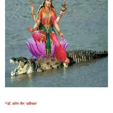
*डॉ. अर्पण जैन 'अविचल'