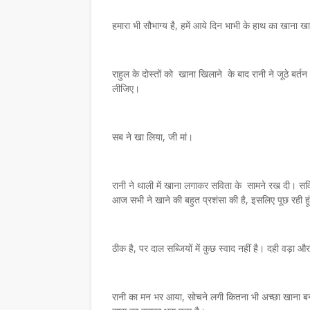
हमारा भी सौभाग्य है, हमें आये दिन भाभी के हाथ का खाना ख
राहुल के दोस्तों को खाना खिलाने के बाद रानी ने जूठे ब
लीजिए।
सब ने खा लिया, जी मां।
रानी ने थाली में खाना लगाकर सविता के सामने रख दी। सविता 
आज सभी ने खाने की बहुत प्रशंसा की है, इसलिए पूछ रही हू
जेन्द्र गट्टानी ने
समाचार
बिखेरे हास्य-व्यंग्य के देसी
प्रेमचंद का साहित्य आज भ
ठीक है, पर दाल सब्जियों में कुछ स्वाद नहीं है। दही वड़ा और
संवेदनाओं का दर्पण : संजय 
July 27, 2026
रानी का मन भर आया, सोचने लगी कितना भी अच्छा खाना बनाऊं