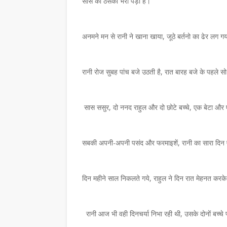
टानी ने आयरलैंड में बिखेरे हास्य-व्यंग्य के देसी
सास का ठसका भरा पड़ा है।
प्रेमचंद का साहित्य आज भी समाज की संवेदनाओं का 
मेहतासंस्कार भारती की मासि…
,
अनमने मन से रानी ने खाना खाया, जूठे बर्तनो का ढेर लग गया, 
रानी रोज सुबह पांच बजे उठती है, रात बारह बजे के पहले स
सास ससुर, दो ननद राहुल और दो छोटे बच्चे, एक बेटा और
सबकी अपनी-अपनी पसंद और फरमाइशें, रानी का सारा दिन 
दिन महीने साल निकलते गये, राहुल ने दिन रात मेहनत करके
रानी आज भी वही दिनचर्या निभा रही थी, उसके दोनों बच्चे 