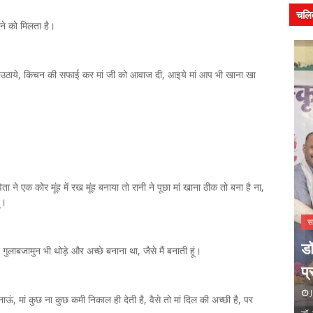
चलि
ाने को मिलता है।
र्तन उठाये, किचन की सफाई कर मां जी को आवाज दी, आइये मां आप भी खाना खा
ने एक कोर मूंह में रख मूंह बनाया तो रानी ने पूछा मां खाना ठीक तो बना है ना,
ं।
समाचार
सम
ी समाज की
डाॅ शुभदा पांडेय की साहित्य- यात्रा पर
डॉ.
 गुलाबजामुन भी थोड़े और अच्छे बनाना था, जैसे मैं बनाती हूं।
मेहता
आधारित ग्रंथ का लोकार्पण
प्
July 26, 2026
Ju
, मां कुछ ना कुछ कमी निकाल ही देती है, वैसे तो मां दिल की अच्छी है, पर