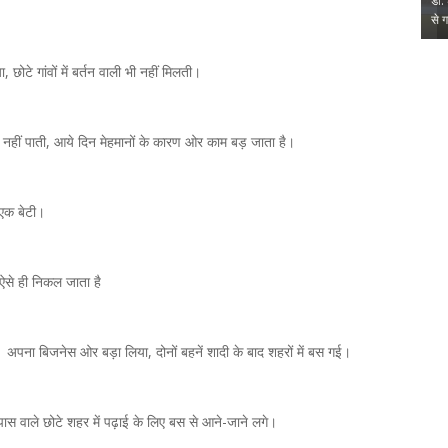
दर्पण : संजय
डाॅ शुभदा पांडेय की साहित्य- यात्रा पर आधारित ग्रंथ का
डॉ. श
लोकार्पणलखनऊ। वरिष्ठ साहित्यकार…
से गह
,
,
छोटे गांवों में बर्तन वाली भी नहीं मिलती।
ो नहीं पाती, आये दिन मेहमानों के कारण ओर काम बड़ जाता है।
 एक बेटी।
ऐसे ही निकल जाता है
 अपना बिजनेस ओर बड़ा लिया, दोनों बहनें शादी के बाद शहरों में बस गई।
पास वाले छोटे शहर में पढ़ाई के लिए बस से आने-जाने लगे।