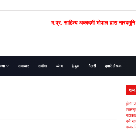
म.प्र. साहित्य अकादमी भोपाल द्वारा नारदमुनि
कथा
समाचार
समीक्षा
व्यंग्य
ई बुक
गैलरी
हमारे लेखक
शब्
होली ज
स्वतंत
महाकाल 
नये सा
मध्यरात